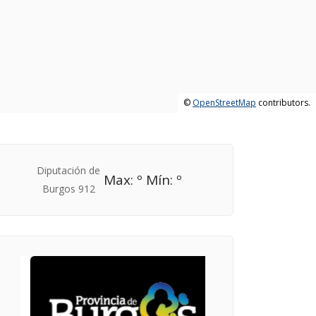
©
OpenStreetMap
contributors.
Max: º Mín: º