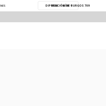
MAX: º MÍN: º
ENES