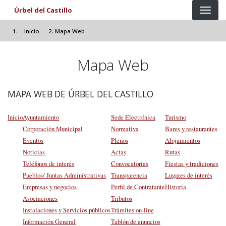
Pasar al contenido principal
Úrbel del Castillo
Inicio
Mapa Web
Mapa Web
MAPA WEB DE ÚRBEL DEL CASTILLO
Inicio
Ayuntamiento
Sede Electrónica
Turismo
Corporación Municipal
Normativa
Bares y restaurantes
Eventos
Plenos
Alojamientos
Noticias
Actas
Rutas
Teléfonos de interés
Convocatorias
Fiestas y tradiciones
Pueblos/ Juntas Administrativas
Transparencia
Lugares de interés
Empresas y negocios
Perfil de Contratante
Historia
Asociaciones
Tributos
Instalaciones y Servicios públicos
Trámites on-line
Información General
Tablón de anuncios