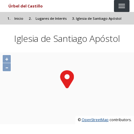
Pasar al contenido principal
Úrbel del Castillo
Inicio
Lugares de Interés
Iglesia de Santiago Apóstol
Iglesia de Santiago Apóstol
+
–
©
OpenStreetMap
contributors.